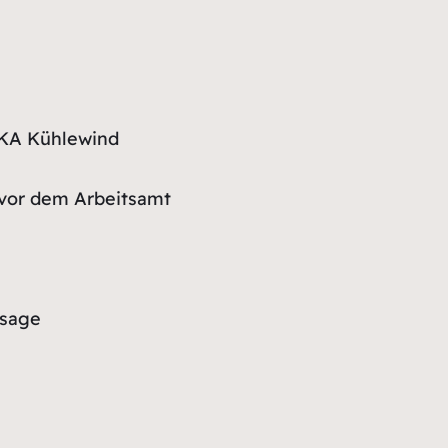
n
EKA Kühlewind
vor dem Arbeitsamt
ssage
e